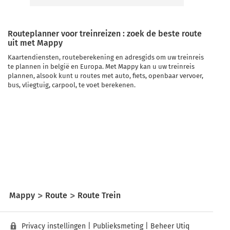
Routeplanner voor treinreizen : zoek de beste route
uit met Mappy
Kaartendiensten, routeberekening en adresgids om uw treinreis
te plannen in belgië en Europa. Met Mappy kan u uw treinreis
plannen, alsook kunt u routes met auto, fiets, openbaar vervoer,
bus, vliegtuig, carpool, te voet berekenen.
Mappy
Route
Route Trein
Privacy instellingen
|
Publieksmeting
|
Beheer Utiq