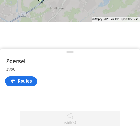
Zoersel
2980
Routes