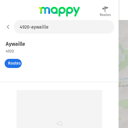
Routes
Mappy
Aywaille
4920
Routes