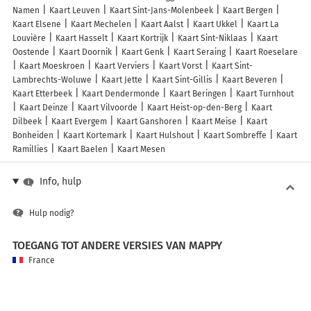
Namen
Kaart Leuven
Kaart Sint-Jans-Molenbeek
Kaart Bergen
Kaart Elsene
Kaart Mechelen
Kaart Aalst
Kaart Ukkel
Kaart La
Louvière
Kaart Hasselt
Kaart Kortrijk
Kaart Sint-Niklaas
Kaart
Oostende
Kaart Doornik
Kaart Genk
Kaart Seraing
Kaart Roeselare
Kaart Moeskroen
Kaart Verviers
Kaart Vorst
Kaart Sint-
Lambrechts-Woluwe
Kaart Jette
Kaart Sint-Gillis
Kaart Beveren
Kaart Etterbeek
Kaart Dendermonde
Kaart Beringen
Kaart Turnhout
Kaart Deinze
Kaart Vilvoorde
Kaart Heist-op-den-Berg
Kaart
Dilbeek
Kaart Evergem
Kaart Ganshoren
Kaart Meise
Kaart
Bonheiden
Kaart Kortemark
Kaart Hulshout
Kaart Sombreffe
Kaart
Ramillies
Kaart Baelen
Kaart Mesen
Info, hulp
Hulp nodig?
TOEGANG TOT ANDERE VERSIES VAN MAPPY
France
Belgique (Français)
België (Nederlands)
United Kingdom