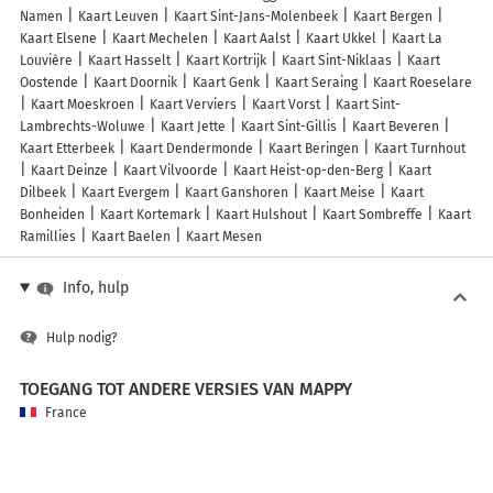
Namen
Kaart Leuven
Kaart Sint-Jans-Molenbeek
Kaart Bergen
Kaart Elsene
Kaart Mechelen
Kaart Aalst
Kaart Ukkel
Kaart La
Louvière
Kaart Hasselt
Kaart Kortrijk
Kaart Sint-Niklaas
Kaart
Oostende
Kaart Doornik
Kaart Genk
Kaart Seraing
Kaart Roeselare
Kaart Moeskroen
Kaart Verviers
Kaart Vorst
Kaart Sint-
Lambrechts-Woluwe
Kaart Jette
Kaart Sint-Gillis
Kaart Beveren
Kaart Etterbeek
Kaart Dendermonde
Kaart Beringen
Kaart Turnhout
Kaart Deinze
Kaart Vilvoorde
Kaart Heist-op-den-Berg
Kaart
Dilbeek
Kaart Evergem
Kaart Ganshoren
Kaart Meise
Kaart
Bonheiden
Kaart Kortemark
Kaart Hulshout
Kaart Sombreffe
Kaart
Ramillies
Kaart Baelen
Kaart Mesen
Info, hulp
Hulp nodig?
TOEGANG TOT ANDERE VERSIES VAN MAPPY
France
Belgique (Français)
België (Nederlands)
United Kingdom