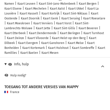
Namen
Kaart Leuven
Kaart Sint-Jans-Molenbeek
Kaart Bergen
Kaart Elsene
Kaart Mechelen
Kaart Aalst
Kaart Ukkel
Kaart La
Louvière
Kaart Hasselt
Kaart Kortrijk
Kaart Sint-Niklaas
Kaart
Oostende
Kaart Doornik
Kaart Genk
Kaart Seraing
Kaart Roeselare
Kaart Moeskroen
Kaart Verviers
Kaart Vorst
Kaart Sint-
Lambrechts-Woluwe
Kaart Jette
Kaart Sint-Gillis
Kaart Beveren
Kaart Etterbeek
Kaart Dendermonde
Kaart Beringen
Kaart Turnhout
Kaart Deinze
Kaart Vilvoorde
Kaart Heist-op-den-Berg
Kaart
Dilbeek
Kaart Evergem
Kaart Ganshoren
Kaart Meise
Kaart
Bonheiden
Kaart Kortemark
Kaart Hulshout
Kaart Sombreffe
Kaart
Ramillies
Kaart Baelen
Kaart Mesen
Info, hulp
Hulp nodig?
TOEGANG TOT ANDERE VERSIES VAN MAPPY
France
Belgique (Français)
België (Nederlands)
United Kingdom