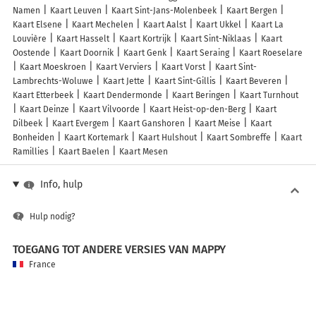
Namen
Kaart Leuven
Kaart Sint-Jans-Molenbeek
Kaart Bergen
Kaart Elsene
Kaart Mechelen
Kaart Aalst
Kaart Ukkel
Kaart La
Louvière
Kaart Hasselt
Kaart Kortrijk
Kaart Sint-Niklaas
Kaart
Oostende
Kaart Doornik
Kaart Genk
Kaart Seraing
Kaart Roeselare
Kaart Moeskroen
Kaart Verviers
Kaart Vorst
Kaart Sint-
Lambrechts-Woluwe
Kaart Jette
Kaart Sint-Gillis
Kaart Beveren
Kaart Etterbeek
Kaart Dendermonde
Kaart Beringen
Kaart Turnhout
Kaart Deinze
Kaart Vilvoorde
Kaart Heist-op-den-Berg
Kaart
Dilbeek
Kaart Evergem
Kaart Ganshoren
Kaart Meise
Kaart
Bonheiden
Kaart Kortemark
Kaart Hulshout
Kaart Sombreffe
Kaart
Ramillies
Kaart Baelen
Kaart Mesen
Info, hulp
Hulp nodig?
TOEGANG TOT ANDERE VERSIES VAN MAPPY
France
Belgique (Français)
België (Nederlands)
United Kingdom