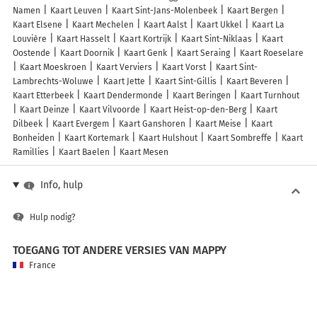
Namen
Kaart Leuven
Kaart Sint-Jans-Molenbeek
Kaart Bergen
Kaart Elsene
Kaart Mechelen
Kaart Aalst
Kaart Ukkel
Kaart La
Louvière
Kaart Hasselt
Kaart Kortrijk
Kaart Sint-Niklaas
Kaart
Oostende
Kaart Doornik
Kaart Genk
Kaart Seraing
Kaart Roeselare
Kaart Moeskroen
Kaart Verviers
Kaart Vorst
Kaart Sint-
Lambrechts-Woluwe
Kaart Jette
Kaart Sint-Gillis
Kaart Beveren
Kaart Etterbeek
Kaart Dendermonde
Kaart Beringen
Kaart Turnhout
Kaart Deinze
Kaart Vilvoorde
Kaart Heist-op-den-Berg
Kaart
Dilbeek
Kaart Evergem
Kaart Ganshoren
Kaart Meise
Kaart
Bonheiden
Kaart Kortemark
Kaart Hulshout
Kaart Sombreffe
Kaart
Ramillies
Kaart Baelen
Kaart Mesen
Info, hulp
Hulp nodig?
TOEGANG TOT ANDERE VERSIES VAN MAPPY
France
Belgique (Français)
België (Nederlands)
United Kingdom