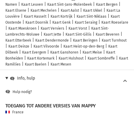
Namen
Kaart Leuven
Kaart Sint-Jans-Molenbeek
Kaart Bergen
Kaart Elsene
Kaart Mechelen
Kaart Aalst
Kaart Ukkel
Kaart La
Louvière
Kaart Hasselt
Kaart Kortrijk
Kaart Sint-Niklaas
Kaart
Oostende
Kaart Doornik
Kaart Genk
Kaart Seraing
Kaart Roeselare
Kaart Moeskroen
Kaart Verviers
Kaart Vorst
Kaart Sint-
Lambrechts-Woluwe
Kaart Jette
Kaart Sint-Gillis
Kaart Beveren
Kaart Etterbeek
Kaart Dendermonde
Kaart Beringen
Kaart Turnhout
Kaart Deinze
Kaart Vilvoorde
Kaart Heist-op-den-Berg
Kaart
Dilbeek
Kaart Evergem
Kaart Ganshoren
Kaart Meise
Kaart
Bonheiden
Kaart Kortemark
Kaart Hulshout
Kaart Sombreffe
Kaart
Ramillies
Kaart Baelen
Kaart Mesen
Info, hulp
Hulp nodig?
TOEGANG TOT ANDERE VERSIES VAN MAPPY
France
Belgique (Français)
België (Nederlands)
United Kingdom