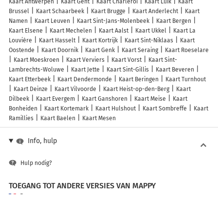
Kaart Antwerpen
Kaart Gent
Kaart Charleroi
Kaart Luik
Kaart
Brussel
Kaart Schaarbeek
Kaart Brugge
Kaart Anderlecht
Kaart
Namen
Kaart Leuven
Kaart Sint-Jans-Molenbeek
Kaart Bergen
Kaart Elsene
Kaart Mechelen
Kaart Aalst
Kaart Ukkel
Kaart La
Louvière
Kaart Hasselt
Kaart Kortrijk
Kaart Sint-Niklaas
Kaart
Oostende
Kaart Doornik
Kaart Genk
Kaart Seraing
Kaart Roeselare
Kaart Moeskroen
Kaart Verviers
Kaart Vorst
Kaart Sint-
Lambrechts-Woluwe
Kaart Jette
Kaart Sint-Gillis
Kaart Beveren
Kaart Etterbeek
Kaart Dendermonde
Kaart Beringen
Kaart Turnhout
Kaart Deinze
Kaart Vilvoorde
Kaart Heist-op-den-Berg
Kaart
Dilbeek
Kaart Evergem
Kaart Ganshoren
Kaart Meise
Kaart
Bonheiden
Kaart Kortemark
Kaart Hulshout
Kaart Sombreffe
Kaart
Ramillies
Kaart Baelen
Kaart Mesen
Info, hulp
Hulp nodig?
TOEGANG TOT ANDERE VERSIES VAN MAPPY
France
Belgique (Français)
België (Nederlands)