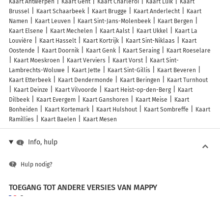
Kaart Antwerpen
Kaart Gent
Kaart Charleroi
Kaart Luik
Kaart
Brussel
Kaart Schaarbeek
Kaart Brugge
Kaart Anderlecht
Kaart
Namen
Kaart Leuven
Kaart Sint-Jans-Molenbeek
Kaart Bergen
Kaart Elsene
Kaart Mechelen
Kaart Aalst
Kaart Ukkel
Kaart La
Louvière
Kaart Hasselt
Kaart Kortrijk
Kaart Sint-Niklaas
Kaart
Oostende
Kaart Doornik
Kaart Genk
Kaart Seraing
Kaart Roeselare
Kaart Moeskroen
Kaart Verviers
Kaart Vorst
Kaart Sint-
Lambrechts-Woluwe
Kaart Jette
Kaart Sint-Gillis
Kaart Beveren
Kaart Etterbeek
Kaart Dendermonde
Kaart Beringen
Kaart Turnhout
Kaart Deinze
Kaart Vilvoorde
Kaart Heist-op-den-Berg
Kaart
Dilbeek
Kaart Evergem
Kaart Ganshoren
Kaart Meise
Kaart
Bonheiden
Kaart Kortemark
Kaart Hulshout
Kaart Sombreffe
Kaart
Ramillies
Kaart Baelen
Kaart Mesen
Info, hulp
Hulp nodig?
TOEGANG TOT ANDERE VERSIES VAN MAPPY
France
Belgique (Français)
België (Nederlands)