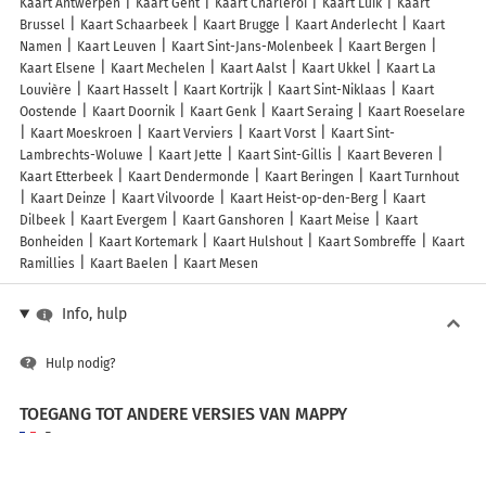
Kaart Antwerpen
Kaart Gent
Kaart Charleroi
Kaart Luik
Kaart
Brussel
Kaart Schaarbeek
Kaart Brugge
Kaart Anderlecht
Kaart
Namen
Kaart Leuven
Kaart Sint-Jans-Molenbeek
Kaart Bergen
Kaart Elsene
Kaart Mechelen
Kaart Aalst
Kaart Ukkel
Kaart La
Louvière
Kaart Hasselt
Kaart Kortrijk
Kaart Sint-Niklaas
Kaart
Oostende
Kaart Doornik
Kaart Genk
Kaart Seraing
Kaart Roeselare
Kaart Moeskroen
Kaart Verviers
Kaart Vorst
Kaart Sint-
Lambrechts-Woluwe
Kaart Jette
Kaart Sint-Gillis
Kaart Beveren
Kaart Etterbeek
Kaart Dendermonde
Kaart Beringen
Kaart Turnhout
Kaart Deinze
Kaart Vilvoorde
Kaart Heist-op-den-Berg
Kaart
Dilbeek
Kaart Evergem
Kaart Ganshoren
Kaart Meise
Kaart
Bonheiden
Kaart Kortemark
Kaart Hulshout
Kaart Sombreffe
Kaart
Ramillies
Kaart Baelen
Kaart Mesen
Info, hulp
Hulp nodig?
TOEGANG TOT ANDERE VERSIES VAN MAPPY
France
Belgique (Français)
België (Nederlands)