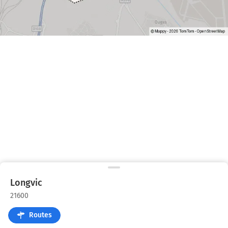
Longvic
21600
Routes