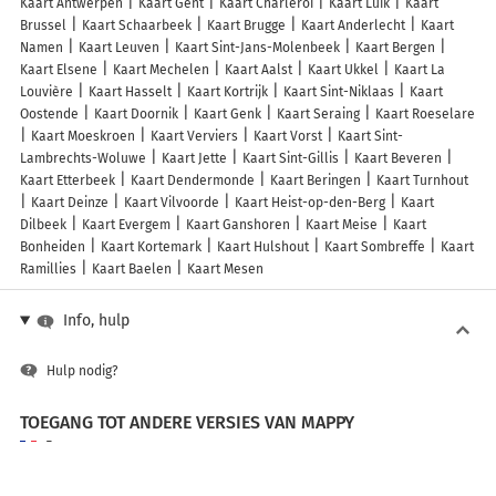
Kaart Antwerpen
Kaart Gent
Kaart Charleroi
Kaart Luik
Kaart
Brussel
Kaart Schaarbeek
Kaart Brugge
Kaart Anderlecht
Kaart
Namen
Kaart Leuven
Kaart Sint-Jans-Molenbeek
Kaart Bergen
Kaart Elsene
Kaart Mechelen
Kaart Aalst
Kaart Ukkel
Kaart La
Louvière
Kaart Hasselt
Kaart Kortrijk
Kaart Sint-Niklaas
Kaart
Oostende
Kaart Doornik
Kaart Genk
Kaart Seraing
Kaart Roeselare
Kaart Moeskroen
Kaart Verviers
Kaart Vorst
Kaart Sint-
Lambrechts-Woluwe
Kaart Jette
Kaart Sint-Gillis
Kaart Beveren
Kaart Etterbeek
Kaart Dendermonde
Kaart Beringen
Kaart Turnhout
Kaart Deinze
Kaart Vilvoorde
Kaart Heist-op-den-Berg
Kaart
Dilbeek
Kaart Evergem
Kaart Ganshoren
Kaart Meise
Kaart
Bonheiden
Kaart Kortemark
Kaart Hulshout
Kaart Sombreffe
Kaart
Ramillies
Kaart Baelen
Kaart Mesen
Info, hulp
Hulp nodig?
TOEGANG TOT ANDERE VERSIES VAN MAPPY
France
Belgique (Français)
België (Nederlands)