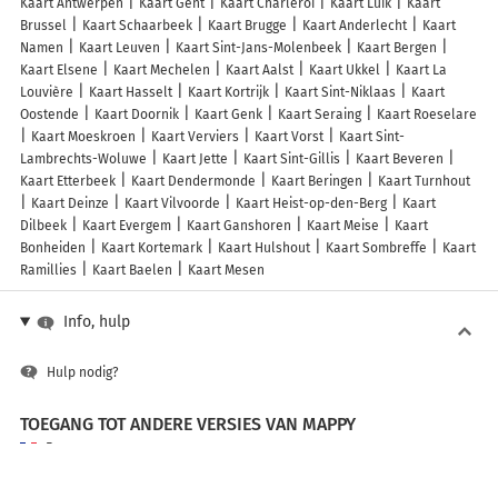
Kaart Antwerpen
Kaart Gent
Kaart Charleroi
Kaart Luik
Kaart
Brussel
Kaart Schaarbeek
Kaart Brugge
Kaart Anderlecht
Kaart
Namen
Kaart Leuven
Kaart Sint-Jans-Molenbeek
Kaart Bergen
Kaart Elsene
Kaart Mechelen
Kaart Aalst
Kaart Ukkel
Kaart La
Louvière
Kaart Hasselt
Kaart Kortrijk
Kaart Sint-Niklaas
Kaart
Oostende
Kaart Doornik
Kaart Genk
Kaart Seraing
Kaart Roeselare
Kaart Moeskroen
Kaart Verviers
Kaart Vorst
Kaart Sint-
Lambrechts-Woluwe
Kaart Jette
Kaart Sint-Gillis
Kaart Beveren
Kaart Etterbeek
Kaart Dendermonde
Kaart Beringen
Kaart Turnhout
Kaart Deinze
Kaart Vilvoorde
Kaart Heist-op-den-Berg
Kaart
Dilbeek
Kaart Evergem
Kaart Ganshoren
Kaart Meise
Kaart
Bonheiden
Kaart Kortemark
Kaart Hulshout
Kaart Sombreffe
Kaart
Ramillies
Kaart Baelen
Kaart Mesen
Info, hulp
Hulp nodig?
TOEGANG TOT ANDERE VERSIES VAN MAPPY
France
Belgique (Français)
België (Nederlands)