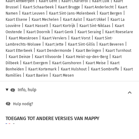
Kaart Antwerpen
Kaart Gent
Kaart Charleroi
Kaart Luik
Kaart
Brussel
Kaart Schaarbeek
Kaart Brugge
Kaart Anderlecht
Kaart
Namen
Kaart Leuven
Kaart Sint-Jans-Molenbeek
Kaart Bergen
Kaart Elsene
Kaart Mechelen
Kaart Aalst
Kaart Ukkel
Kaart La
Louvière
Kaart Hasselt
Kaart Kortrijk
Kaart Sint-Niklaas
Kaart
Oostende
Kaart Doornik
Kaart Genk
Kaart Seraing
Kaart Roeselare
Kaart Moeskroen
Kaart Verviers
Kaart Vorst
Kaart Sint-
Lambrechts-Woluwe
Kaart Jette
Kaart Sint-Gillis
Kaart Beveren
Kaart Etterbeek
Kaart Dendermonde
Kaart Beringen
Kaart Turnhout
Kaart Deinze
Kaart Vilvoorde
Kaart Heist-op-den-Berg
Kaart
Dilbeek
Kaart Evergem
Kaart Ganshoren
Kaart Meise
Kaart
Bonheiden
Kaart Kortemark
Kaart Hulshout
Kaart Sombreffe
Kaart
Ramillies
Kaart Baelen
Kaart Mesen
Info, hulp
Hulp nodig?
TOEGANG TOT ANDERE VERSIES VAN MAPPY
France
Belgique (Français)
België (Nederlands)