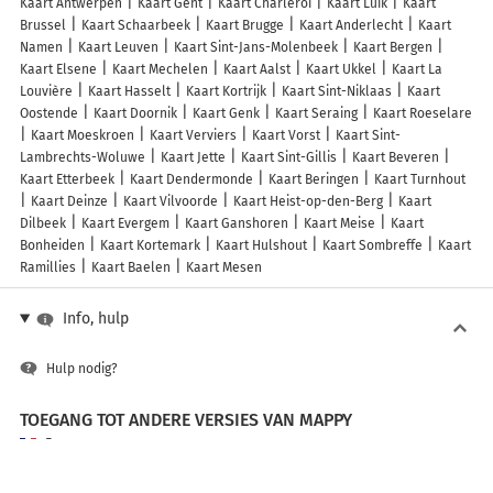
Kaart Antwerpen
Kaart Gent
Kaart Charleroi
Kaart Luik
Kaart
Brussel
Kaart Schaarbeek
Kaart Brugge
Kaart Anderlecht
Kaart
Namen
Kaart Leuven
Kaart Sint-Jans-Molenbeek
Kaart Bergen
Kaart Elsene
Kaart Mechelen
Kaart Aalst
Kaart Ukkel
Kaart La
Louvière
Kaart Hasselt
Kaart Kortrijk
Kaart Sint-Niklaas
Kaart
Oostende
Kaart Doornik
Kaart Genk
Kaart Seraing
Kaart Roeselare
Kaart Moeskroen
Kaart Verviers
Kaart Vorst
Kaart Sint-
Lambrechts-Woluwe
Kaart Jette
Kaart Sint-Gillis
Kaart Beveren
Kaart Etterbeek
Kaart Dendermonde
Kaart Beringen
Kaart Turnhout
Kaart Deinze
Kaart Vilvoorde
Kaart Heist-op-den-Berg
Kaart
Dilbeek
Kaart Evergem
Kaart Ganshoren
Kaart Meise
Kaart
Bonheiden
Kaart Kortemark
Kaart Hulshout
Kaart Sombreffe
Kaart
Ramillies
Kaart Baelen
Kaart Mesen
Info, hulp
Hulp nodig?
TOEGANG TOT ANDERE VERSIES VAN MAPPY
France
Belgique (Français)
België (Nederlands)