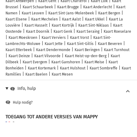
Kaart Antwerpen
Kaart Gent
Kaart Charleroi
Kaart Luik
Kaart
Brussel
Kaart Schaarbeek
Kaart Brugge
Kaart Anderlecht
Kaart
Namen
Kaart Leuven
Kaart Sint-Jans-Molenbeek
Kaart Bergen
Kaart Elsene
Kaart Mechelen
Kaart Aalst
Kaart Ukkel
Kaart La
Louvière
Kaart Hasselt
Kaart Kortrijk
Kaart Sint-Niklaas
Kaart
Oostende
Kaart Doornik
Kaart Genk
Kaart Seraing
Kaart Roeselare
Kaart Moeskroen
Kaart Verviers
Kaart Vorst
Kaart Sint-
Lambrechts-Woluwe
Kaart Jette
Kaart Sint-Gillis
Kaart Beveren
Kaart Etterbeek
Kaart Dendermonde
Kaart Beringen
Kaart Turnhout
Kaart Deinze
Kaart Vilvoorde
Kaart Heist-op-den-Berg
Kaart
Dilbeek
Kaart Evergem
Kaart Ganshoren
Kaart Meise
Kaart
Bonheiden
Kaart Kortemark
Kaart Hulshout
Kaart Sombreffe
Kaart
Ramillies
Kaart Baelen
Kaart Mesen
Info, hulp
Hulp nodig?
TOEGANG TOT ANDERE VERSIES VAN MAPPY
France
Belgique (Français)
België (Nederlands)