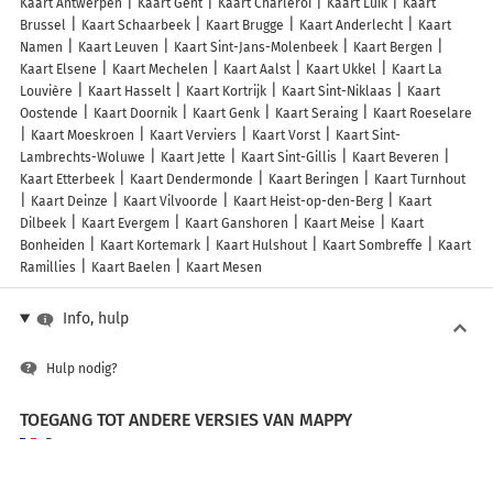
Kaart Antwerpen
Kaart Gent
Kaart Charleroi
Kaart Luik
Kaart
Brussel
Kaart Schaarbeek
Kaart Brugge
Kaart Anderlecht
Kaart
Namen
Kaart Leuven
Kaart Sint-Jans-Molenbeek
Kaart Bergen
Kaart Elsene
Kaart Mechelen
Kaart Aalst
Kaart Ukkel
Kaart La
Louvière
Kaart Hasselt
Kaart Kortrijk
Kaart Sint-Niklaas
Kaart
Oostende
Kaart Doornik
Kaart Genk
Kaart Seraing
Kaart Roeselare
Kaart Moeskroen
Kaart Verviers
Kaart Vorst
Kaart Sint-
Lambrechts-Woluwe
Kaart Jette
Kaart Sint-Gillis
Kaart Beveren
Kaart Etterbeek
Kaart Dendermonde
Kaart Beringen
Kaart Turnhout
Kaart Deinze
Kaart Vilvoorde
Kaart Heist-op-den-Berg
Kaart
Dilbeek
Kaart Evergem
Kaart Ganshoren
Kaart Meise
Kaart
Bonheiden
Kaart Kortemark
Kaart Hulshout
Kaart Sombreffe
Kaart
Ramillies
Kaart Baelen
Kaart Mesen
Info, hulp
Hulp nodig?
TOEGANG TOT ANDERE VERSIES VAN MAPPY
France
Belgique (Français)
België (Nederlands)