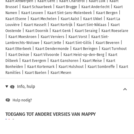
Kaart Antwerpen
Kaart Gent
Kaart Charleroi
Kaart Luik
Kaart
Brussel
Kaart Schaarbeek
Kaart Brugge
Kaart Anderlecht
Kaart
Namen
Kaart Leuven
Kaart Sint-Jans-Molenbeek
Kaart Bergen
Kaart Elsene
Kaart Mechelen
Kaart Aalst
Kaart Ukkel
Kaart La
Louvière
Kaart Hasselt
Kaart Kortrijk
Kaart Sint-Niklaas
Kaart
Oostende
Kaart Doornik
Kaart Genk
Kaart Seraing
Kaart Roeselare
Kaart Moeskroen
Kaart Verviers
Kaart Vorst
Kaart Sint-
Lambrechts-Woluwe
Kaart Jette
Kaart Sint-Gillis
Kaart Beveren
Kaart Etterbeek
Kaart Dendermonde
Kaart Beringen
Kaart Turnhout
Kaart Deinze
Kaart Vilvoorde
Kaart Heist-op-den-Berg
Kaart
Dilbeek
Kaart Evergem
Kaart Ganshoren
Kaart Meise
Kaart
Bonheiden
Kaart Kortemark
Kaart Hulshout
Kaart Sombreffe
Kaart
Ramillies
Kaart Baelen
Kaart Mesen
Info, hulp
Hulp nodig?
TOEGANG TOT ANDERE VERSIES VAN MAPPY
France
Belgique (Français)
België (Nederlands)