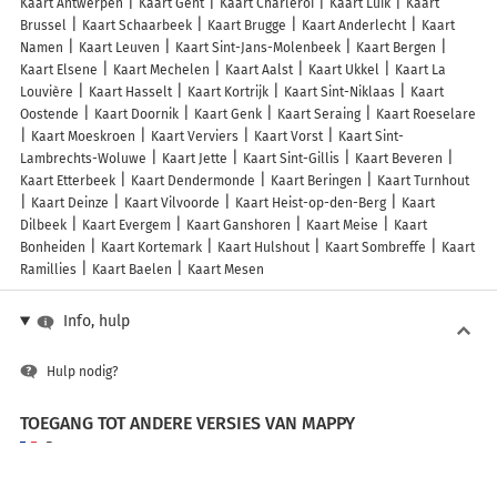
Kaart Antwerpen
Kaart Gent
Kaart Charleroi
Kaart Luik
Kaart
Brussel
Kaart Schaarbeek
Kaart Brugge
Kaart Anderlecht
Kaart
Namen
Kaart Leuven
Kaart Sint-Jans-Molenbeek
Kaart Bergen
Kaart Elsene
Kaart Mechelen
Kaart Aalst
Kaart Ukkel
Kaart La
Louvière
Kaart Hasselt
Kaart Kortrijk
Kaart Sint-Niklaas
Kaart
Oostende
Kaart Doornik
Kaart Genk
Kaart Seraing
Kaart Roeselare
Kaart Moeskroen
Kaart Verviers
Kaart Vorst
Kaart Sint-
Lambrechts-Woluwe
Kaart Jette
Kaart Sint-Gillis
Kaart Beveren
Kaart Etterbeek
Kaart Dendermonde
Kaart Beringen
Kaart Turnhout
Kaart Deinze
Kaart Vilvoorde
Kaart Heist-op-den-Berg
Kaart
Dilbeek
Kaart Evergem
Kaart Ganshoren
Kaart Meise
Kaart
Bonheiden
Kaart Kortemark
Kaart Hulshout
Kaart Sombreffe
Kaart
Ramillies
Kaart Baelen
Kaart Mesen
Info, hulp
Hulp nodig?
TOEGANG TOT ANDERE VERSIES VAN MAPPY
France
Belgique (Français)
België (Nederlands)