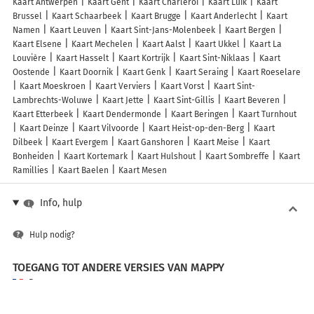
Kaart Antwerpen
Kaart Gent
Kaart Charleroi
Kaart Luik
Kaart
Brussel
Kaart Schaarbeek
Kaart Brugge
Kaart Anderlecht
Kaart
Namen
Kaart Leuven
Kaart Sint-Jans-Molenbeek
Kaart Bergen
Kaart Elsene
Kaart Mechelen
Kaart Aalst
Kaart Ukkel
Kaart La
Louvière
Kaart Hasselt
Kaart Kortrijk
Kaart Sint-Niklaas
Kaart
Oostende
Kaart Doornik
Kaart Genk
Kaart Seraing
Kaart Roeselare
Kaart Moeskroen
Kaart Verviers
Kaart Vorst
Kaart Sint-
Lambrechts-Woluwe
Kaart Jette
Kaart Sint-Gillis
Kaart Beveren
Kaart Etterbeek
Kaart Dendermonde
Kaart Beringen
Kaart Turnhout
Kaart Deinze
Kaart Vilvoorde
Kaart Heist-op-den-Berg
Kaart
Dilbeek
Kaart Evergem
Kaart Ganshoren
Kaart Meise
Kaart
Bonheiden
Kaart Kortemark
Kaart Hulshout
Kaart Sombreffe
Kaart
Ramillies
Kaart Baelen
Kaart Mesen
Info, hulp
Hulp nodig?
TOEGANG TOT ANDERE VERSIES VAN MAPPY
France
Belgique (Français)
België (Nederlands)