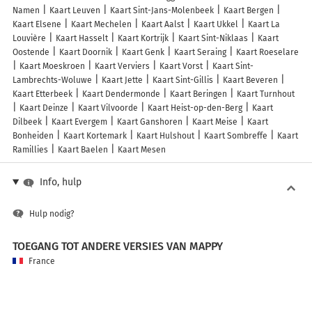
Namen
Kaart Leuven
Kaart Sint-Jans-Molenbeek
Kaart Bergen
Kaart Elsene
Kaart Mechelen
Kaart Aalst
Kaart Ukkel
Kaart La
Louvière
Kaart Hasselt
Kaart Kortrijk
Kaart Sint-Niklaas
Kaart
Oostende
Kaart Doornik
Kaart Genk
Kaart Seraing
Kaart Roeselare
Kaart Moeskroen
Kaart Verviers
Kaart Vorst
Kaart Sint-
Lambrechts-Woluwe
Kaart Jette
Kaart Sint-Gillis
Kaart Beveren
Kaart Etterbeek
Kaart Dendermonde
Kaart Beringen
Kaart Turnhout
Kaart Deinze
Kaart Vilvoorde
Kaart Heist-op-den-Berg
Kaart
Dilbeek
Kaart Evergem
Kaart Ganshoren
Kaart Meise
Kaart
Bonheiden
Kaart Kortemark
Kaart Hulshout
Kaart Sombreffe
Kaart
Ramillies
Kaart Baelen
Kaart Mesen
Info, hulp
Hulp nodig?
TOEGANG TOT ANDERE VERSIES VAN MAPPY
France
Belgique (Français)
België (Nederlands)
United Kingdom