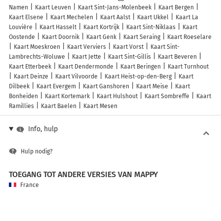
Namen
Kaart Leuven
Kaart Sint-Jans-Molenbeek
Kaart Bergen
Kaart Elsene
Kaart Mechelen
Kaart Aalst
Kaart Ukkel
Kaart La
Louvière
Kaart Hasselt
Kaart Kortrijk
Kaart Sint-Niklaas
Kaart
Oostende
Kaart Doornik
Kaart Genk
Kaart Seraing
Kaart Roeselare
Kaart Moeskroen
Kaart Verviers
Kaart Vorst
Kaart Sint-
Lambrechts-Woluwe
Kaart Jette
Kaart Sint-Gillis
Kaart Beveren
Kaart Etterbeek
Kaart Dendermonde
Kaart Beringen
Kaart Turnhout
Kaart Deinze
Kaart Vilvoorde
Kaart Heist-op-den-Berg
Kaart
Dilbeek
Kaart Evergem
Kaart Ganshoren
Kaart Meise
Kaart
Bonheiden
Kaart Kortemark
Kaart Hulshout
Kaart Sombreffe
Kaart
Ramillies
Kaart Baelen
Kaart Mesen
Info, hulp
Hulp nodig?
TOEGANG TOT ANDERE VERSIES VAN MAPPY
France
Belgique (Français)
België (Nederlands)
United Kingdom