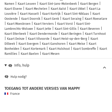
Namen
Kaart Leuven
Kaart Sint-Jans-Molenbeek
Kaart Bergen
Kaart Elsene
Kaart Mechelen
Kaart Aalst
Kaart Ukkel
Kaart La
Louvière
Kaart Hasselt
Kaart Kortrijk
Kaart Sint-Niklaas
Kaart
Oostende
Kaart Doornik
Kaart Genk
Kaart Seraing
Kaart Roeselare
Kaart Moeskroen
Kaart Verviers
Kaart Vorst
Kaart Sint-
Lambrechts-Woluwe
Kaart Jette
Kaart Sint-Gillis
Kaart Beveren
Kaart Etterbeek
Kaart Dendermonde
Kaart Beringen
Kaart Turnhout
Kaart Deinze
Kaart Vilvoorde
Kaart Heist-op-den-Berg
Kaart
Dilbeek
Kaart Evergem
Kaart Ganshoren
Kaart Meise
Kaart
Bonheiden
Kaart Kortemark
Kaart Hulshout
Kaart Sombreffe
Kaart
Ramillies
Kaart Baelen
Kaart Mesen
Info, hulp
Hulp nodig?
TOEGANG TOT ANDERE VERSIES VAN MAPPY
France
Belgique (Français)
België (Nederlands)
United Kingdom