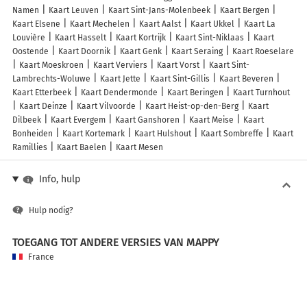
Namen
Kaart Leuven
Kaart Sint-Jans-Molenbeek
Kaart Bergen
Kaart Elsene
Kaart Mechelen
Kaart Aalst
Kaart Ukkel
Kaart La
Louvière
Kaart Hasselt
Kaart Kortrijk
Kaart Sint-Niklaas
Kaart
Oostende
Kaart Doornik
Kaart Genk
Kaart Seraing
Kaart Roeselare
Kaart Moeskroen
Kaart Verviers
Kaart Vorst
Kaart Sint-
Lambrechts-Woluwe
Kaart Jette
Kaart Sint-Gillis
Kaart Beveren
Kaart Etterbeek
Kaart Dendermonde
Kaart Beringen
Kaart Turnhout
Kaart Deinze
Kaart Vilvoorde
Kaart Heist-op-den-Berg
Kaart
Dilbeek
Kaart Evergem
Kaart Ganshoren
Kaart Meise
Kaart
Bonheiden
Kaart Kortemark
Kaart Hulshout
Kaart Sombreffe
Kaart
Ramillies
Kaart Baelen
Kaart Mesen
Info, hulp
Hulp nodig?
TOEGANG TOT ANDERE VERSIES VAN MAPPY
France
Belgique (Français)
België (Nederlands)
United Kingdom