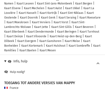
Namen
Kaart Leuven
Kaart Sint-Jans-Molenbeek
Kaart Bergen
Kaart Elsene
Kaart Mechelen
Kaart Aalst
Kaart Ukkel
Kaart La
Louvière
Kaart Hasselt
Kaart Kortrijk
Kaart Sint-Niklaas
Kaart
Oostende
Kaart Doornik
Kaart Genk
Kaart Seraing
Kaart Roeselare
Kaart Moeskroen
Kaart Verviers
Kaart Vorst
Kaart Sint-
Lambrechts-Woluwe
Kaart Jette
Kaart Sint-Gillis
Kaart Beveren
Kaart Etterbeek
Kaart Dendermonde
Kaart Beringen
Kaart Turnhout
Kaart Deinze
Kaart Vilvoorde
Kaart Heist-op-den-Berg
Kaart
Dilbeek
Kaart Evergem
Kaart Ganshoren
Kaart Meise
Kaart
Bonheiden
Kaart Kortemark
Kaart Hulshout
Kaart Sombreffe
Kaart
Ramillies
Kaart Baelen
Kaart Mesen
Info, hulp
Hulp nodig?
TOEGANG TOT ANDERE VERSIES VAN MAPPY
France
Belgique (Français)
België (Nederlands)
United Kingdom