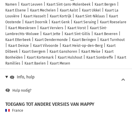
Namen
Kaart Leuven
Kaart Sint-Jans-Molenbeek
Kaart Bergen
Kaart Elsene
Kaart Mechelen
Kaart Aalst
Kaart Ukkel
Kaart La
Louvière
Kaart Hasselt
Kaart Kortrijk
Kaart Sint-Niklaas
Kaart
Oostende
Kaart Doornik
Kaart Genk
Kaart Seraing
Kaart Roeselare
Kaart Moeskroen
Kaart Verviers
Kaart Vorst
Kaart Sint-
Lambrechts-Woluwe
Kaart Jette
Kaart Sint-Gillis
Kaart Beveren
Kaart Etterbeek
Kaart Dendermonde
Kaart Beringen
Kaart Turnhout
Kaart Deinze
Kaart Vilvoorde
Kaart Heist-op-den-Berg
Kaart
Dilbeek
Kaart Evergem
Kaart Ganshoren
Kaart Meise
Kaart
Bonheiden
Kaart Kortemark
Kaart Hulshout
Kaart Sombreffe
Kaart
Ramillies
Kaart Baelen
Kaart Mesen
Info, hulp
Hulp nodig?
TOEGANG TOT ANDERE VERSIES VAN MAPPY
France
Belgique (Français)
België (Nederlands)
United Kingdom