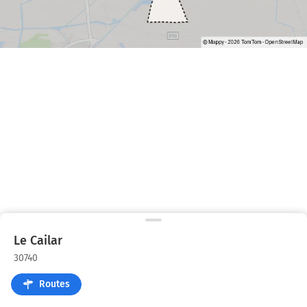
Le Cailar
30740
Routes