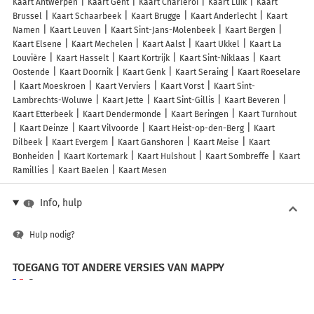
Kaart Antwerpen
Kaart Gent
Kaart Charleroi
Kaart Luik
Kaart
Brussel
Kaart Schaarbeek
Kaart Brugge
Kaart Anderlecht
Kaart
Namen
Kaart Leuven
Kaart Sint-Jans-Molenbeek
Kaart Bergen
Kaart Elsene
Kaart Mechelen
Kaart Aalst
Kaart Ukkel
Kaart La
Louvière
Kaart Hasselt
Kaart Kortrijk
Kaart Sint-Niklaas
Kaart
Oostende
Kaart Doornik
Kaart Genk
Kaart Seraing
Kaart Roeselare
Kaart Moeskroen
Kaart Verviers
Kaart Vorst
Kaart Sint-
Lambrechts-Woluwe
Kaart Jette
Kaart Sint-Gillis
Kaart Beveren
Kaart Etterbeek
Kaart Dendermonde
Kaart Beringen
Kaart Turnhout
Kaart Deinze
Kaart Vilvoorde
Kaart Heist-op-den-Berg
Kaart
Dilbeek
Kaart Evergem
Kaart Ganshoren
Kaart Meise
Kaart
Bonheiden
Kaart Kortemark
Kaart Hulshout
Kaart Sombreffe
Kaart
Ramillies
Kaart Baelen
Kaart Mesen
Info, hulp
Hulp nodig?
TOEGANG TOT ANDERE VERSIES VAN MAPPY
France
Belgique (Français)
België (Nederlands)