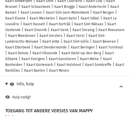
Kaart Antwerpen
Kaart Gent
Kaart Charleroi
Kaart Luik
Kaart
Brussel
Kaart Schaarbeek
Kaart Brugge
Kaart Anderlecht
Kaart
Namen
Kaart Leuven
Kaart Sint-Jans-Molenbeek
Kaart Bergen
Kaart Elsene
Kaart Mechelen
Kaart Aalst
Kaart Ukkel
Kaart La
Louvière
Kaart Hasselt
Kaart Kortrijk
Kaart Sint-Niklaas
Kaart
Oostende
Kaart Doornik
Kaart Genk
Kaart Seraing
Kaart Roeselare
Kaart Moeskroen
Kaart Verviers
Kaart Vorst
Kaart Sint-
Lambrechts-Woluwe
Kaart Jette
Kaart Sint-Gillis
Kaart Beveren
Kaart Etterbeek
Kaart Dendermonde
Kaart Beringen
Kaart Turnhout
Kaart Deinze
Kaart Vilvoorde
Kaart Heist-op-den-Berg
Kaart
Dilbeek
Kaart Evergem
Kaart Ganshoren
Kaart Meise
Kaart
Bonheiden
Kaart Kortemark
Kaart Hulshout
Kaart Sombreffe
Kaart
Ramillies
Kaart Baelen
Kaart Mesen
Info, hulp
Hulp nodig?
TOEGANG TOT ANDERE VERSIES VAN MAPPY
France
Belgique (Français)
België (Nederlands)