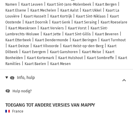
Namen
Kaart Leuven
Kaart Sint-Jans-Molenbeek
Kaart Bergen
Kaart Elsene
Kaart Mechelen
Kaart Aalst
Kaart Ukkel
Kaart La
Louvière
Kaart Hasselt
Kaart Kortrijk
Kaart Sint-Niklaas
Kaart
Oostende
Kaart Doornik
Kaart Genk
Kaart Seraing
Kaart Roeselare
Kaart Moeskroen
Kaart Verviers
Kaart Vorst
Kaart Sint-
Lambrechts-Woluwe
Kaart Jette
Kaart Sint-Gillis
Kaart Beveren
Kaart Etterbeek
Kaart Dendermonde
Kaart Beringen
Kaart Turnhout
Kaart Deinze
Kaart Vilvoorde
Kaart Heist-op-den-Berg
Kaart
Dilbeek
Kaart Evergem
Kaart Ganshoren
Kaart Meise
Kaart
Bonheiden
Kaart Kortemark
Kaart Hulshout
Kaart Sombreffe
Kaart
Ramillies
Kaart Baelen
Kaart Mesen
Info, hulp
Hulp nodig?
TOEGANG TOT ANDERE VERSIES VAN MAPPY
France
Belgique (Français)
België (Nederlands)
United Kingdom