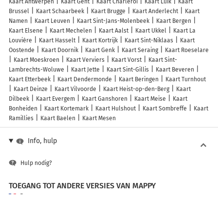
Kaart Antwerpen
Kaart Gent
Kaart Charleroi
Kaart Luik
Kaart
Brussel
Kaart Schaarbeek
Kaart Brugge
Kaart Anderlecht
Kaart
Namen
Kaart Leuven
Kaart Sint-Jans-Molenbeek
Kaart Bergen
Kaart Elsene
Kaart Mechelen
Kaart Aalst
Kaart Ukkel
Kaart La
Louvière
Kaart Hasselt
Kaart Kortrijk
Kaart Sint-Niklaas
Kaart
Oostende
Kaart Doornik
Kaart Genk
Kaart Seraing
Kaart Roeselare
Kaart Moeskroen
Kaart Verviers
Kaart Vorst
Kaart Sint-
Lambrechts-Woluwe
Kaart Jette
Kaart Sint-Gillis
Kaart Beveren
Kaart Etterbeek
Kaart Dendermonde
Kaart Beringen
Kaart Turnhout
Kaart Deinze
Kaart Vilvoorde
Kaart Heist-op-den-Berg
Kaart
Dilbeek
Kaart Evergem
Kaart Ganshoren
Kaart Meise
Kaart
Bonheiden
Kaart Kortemark
Kaart Hulshout
Kaart Sombreffe
Kaart
Ramillies
Kaart Baelen
Kaart Mesen
Info, hulp
Hulp nodig?
TOEGANG TOT ANDERE VERSIES VAN MAPPY
France
Belgique (Français)
België (Nederlands)