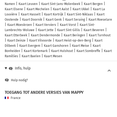
Namen
Kaart Leuven
Kaart Sint-Jans-Molenbeek
Kaart Bergen
Kaart Elsene
Kaart Mechelen
Kaart Aalst
Kaart Ukkel
Kaart La
Louvière
Kaart Hasselt
Kaart Kortrijk
Kaart Sint-Niklaas
Kaart
Oostende
Kaart Doornik
Kaart Genk
Kaart Seraing
Kaart Roeselare
Kaart Moeskroen
Kaart Verviers
Kaart Vorst
Kaart Sint-
Lambrechts-Woluwe
Kaart Jette
Kaart Sint-Gillis
Kaart Beveren
Kaart Etterbeek
Kaart Dendermonde
Kaart Beringen
Kaart Turnhout
Kaart Deinze
Kaart Vilvoorde
Kaart Heist-op-den-Berg
Kaart
Dilbeek
Kaart Evergem
Kaart Ganshoren
Kaart Meise
Kaart
Bonheiden
Kaart Kortemark
Kaart Hulshout
Kaart Sombreffe
Kaart
Ramillies
Kaart Baelen
Kaart Mesen
Info, hulp
Hulp nodig?
TOEGANG TOT ANDERE VERSIES VAN MAPPY
France
Belgique (Français)
België (Nederlands)
United Kingdom