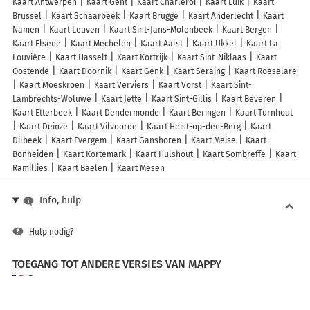
Kaart Antwerpen
Kaart Gent
Kaart Charleroi
Kaart Luik
Kaart
Brussel
Kaart Schaarbeek
Kaart Brugge
Kaart Anderlecht
Kaart
Namen
Kaart Leuven
Kaart Sint-Jans-Molenbeek
Kaart Bergen
Kaart Elsene
Kaart Mechelen
Kaart Aalst
Kaart Ukkel
Kaart La
Louvière
Kaart Hasselt
Kaart Kortrijk
Kaart Sint-Niklaas
Kaart
Oostende
Kaart Doornik
Kaart Genk
Kaart Seraing
Kaart Roeselare
Kaart Moeskroen
Kaart Verviers
Kaart Vorst
Kaart Sint-
Lambrechts-Woluwe
Kaart Jette
Kaart Sint-Gillis
Kaart Beveren
Kaart Etterbeek
Kaart Dendermonde
Kaart Beringen
Kaart Turnhout
Kaart Deinze
Kaart Vilvoorde
Kaart Heist-op-den-Berg
Kaart
Dilbeek
Kaart Evergem
Kaart Ganshoren
Kaart Meise
Kaart
Bonheiden
Kaart Kortemark
Kaart Hulshout
Kaart Sombreffe
Kaart
Ramillies
Kaart Baelen
Kaart Mesen
Info, hulp
Hulp nodig?
TOEGANG TOT ANDERE VERSIES VAN MAPPY
France
Belgique (Français)
België (Nederlands)