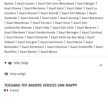
Namen
Kaart Leuven
Kaart Sint-Jans-Molenbeek
Kaart Bergen
Kaart Elsene
Kaart Mechelen
Kaart Aalst
Kaart Ukkel
Kaart La
Louvière
Kaart Hasselt
Kaart Kortrijk
Kaart Sint-Niklaas
Kaart
Oostende
Kaart Doornik
Kaart Genk
Kaart Seraing
Kaart Roeselare
Kaart Moeskroen
Kaart Verviers
Kaart Vorst
Kaart Sint-
Lambrechts-Woluwe
Kaart Jette
Kaart Sint-Gillis
Kaart Beveren
Kaart Etterbeek
Kaart Dendermonde
Kaart Beringen
Kaart Turnhout
Kaart Deinze
Kaart Vilvoorde
Kaart Heist-op-den-Berg
Kaart
Dilbeek
Kaart Evergem
Kaart Ganshoren
Kaart Meise
Kaart
Bonheiden
Kaart Kortemark
Kaart Hulshout
Kaart Sombreffe
Kaart
Ramillies
Kaart Baelen
Kaart Mesen
Info, hulp
Hulp nodig?
TOEGANG TOT ANDERE VERSIES VAN MAPPY
France
Belgique (Français)
België (Nederlands)
United Kingdom