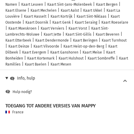
Namen
Kaart Leuven
Kaart Sint-Jans-Molenbeek
Kaart Bergen
Kaart Elsene
Kaart Mechelen
Kaart Aalst
Kaart Ukkel
Kaart La
Louvière
Kaart Hasselt
Kaart Kortrijk
Kaart Sint-Niklaas
Kaart
Oostende
Kaart Doornik
Kaart Genk
Kaart Seraing
Kaart Roeselare
Kaart Moeskroen
Kaart Verviers
Kaart Vorst
Kaart Sint-
Lambrechts-Woluwe
Kaart Jette
Kaart Sint-Gillis
Kaart Beveren
Kaart Etterbeek
Kaart Dendermonde
Kaart Beringen
Kaart Turnhout
Kaart Deinze
Kaart Vilvoorde
Kaart Heist-op-den-Berg
Kaart
Dilbeek
Kaart Evergem
Kaart Ganshoren
Kaart Meise
Kaart
Bonheiden
Kaart Kortemark
Kaart Hulshout
Kaart Sombreffe
Kaart
Ramillies
Kaart Baelen
Kaart Mesen
Info, hulp
Hulp nodig?
TOEGANG TOT ANDERE VERSIES VAN MAPPY
France
Belgique (Français)
België (Nederlands)
United Kingdom