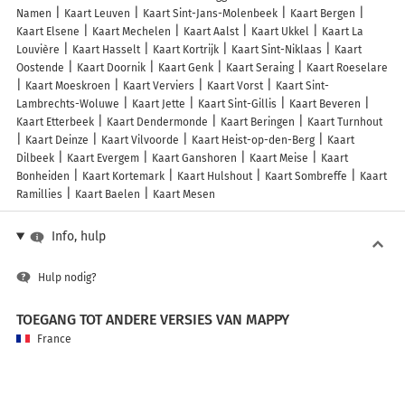
Namen
Kaart Leuven
Kaart Sint-Jans-Molenbeek
Kaart Bergen
Kaart Elsene
Kaart Mechelen
Kaart Aalst
Kaart Ukkel
Kaart La
Louvière
Kaart Hasselt
Kaart Kortrijk
Kaart Sint-Niklaas
Kaart
Oostende
Kaart Doornik
Kaart Genk
Kaart Seraing
Kaart Roeselare
Kaart Moeskroen
Kaart Verviers
Kaart Vorst
Kaart Sint-
Lambrechts-Woluwe
Kaart Jette
Kaart Sint-Gillis
Kaart Beveren
Kaart Etterbeek
Kaart Dendermonde
Kaart Beringen
Kaart Turnhout
Kaart Deinze
Kaart Vilvoorde
Kaart Heist-op-den-Berg
Kaart
Dilbeek
Kaart Evergem
Kaart Ganshoren
Kaart Meise
Kaart
Bonheiden
Kaart Kortemark
Kaart Hulshout
Kaart Sombreffe
Kaart
Ramillies
Kaart Baelen
Kaart Mesen
Info, hulp
Hulp nodig?
TOEGANG TOT ANDERE VERSIES VAN MAPPY
France
Belgique (Français)
België (Nederlands)
United Kingdom