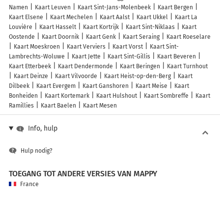
Namen
Kaart Leuven
Kaart Sint-Jans-Molenbeek
Kaart Bergen
Kaart Elsene
Kaart Mechelen
Kaart Aalst
Kaart Ukkel
Kaart La
Louvière
Kaart Hasselt
Kaart Kortrijk
Kaart Sint-Niklaas
Kaart
Oostende
Kaart Doornik
Kaart Genk
Kaart Seraing
Kaart Roeselare
Kaart Moeskroen
Kaart Verviers
Kaart Vorst
Kaart Sint-
Lambrechts-Woluwe
Kaart Jette
Kaart Sint-Gillis
Kaart Beveren
Kaart Etterbeek
Kaart Dendermonde
Kaart Beringen
Kaart Turnhout
Kaart Deinze
Kaart Vilvoorde
Kaart Heist-op-den-Berg
Kaart
Dilbeek
Kaart Evergem
Kaart Ganshoren
Kaart Meise
Kaart
Bonheiden
Kaart Kortemark
Kaart Hulshout
Kaart Sombreffe
Kaart
Ramillies
Kaart Baelen
Kaart Mesen
Info, hulp
Hulp nodig?
TOEGANG TOT ANDERE VERSIES VAN MAPPY
France
Belgique (Français)
België (Nederlands)
United Kingdom