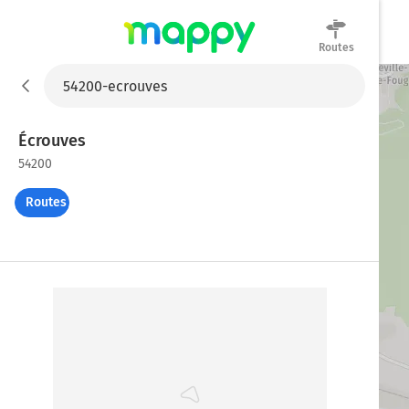
Routes
Mappy
Écrouves
54200
Routes