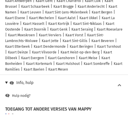
Kaart Antwerpen
Kaart Gent
Kaart Charleroi
Kaart Luik
Kaart
Brussel
Kaart Schaarbeek
Kaart Brugge
Kaart Anderlecht
Kaart
Namen
Kaart Leuven
Kaart Sint-Jans-Molenbeek
Kaart Bergen
Kaart Elsene
Kaart Mechelen
Kaart Aalst
Kaart Ukkel
Kaart La
Louvière
Kaart Hasselt
Kaart Kortrijk
Kaart Sint-Niklaas
Kaart
Oostende
Kaart Doornik
Kaart Genk
Kaart Seraing
Kaart Roeselare
Kaart Moeskroen
Kaart Verviers
Kaart Vorst
Kaart Sint-
Lambrechts-Woluwe
Kaart Jette
Kaart Sint-Gillis
Kaart Beveren
Kaart Etterbeek
Kaart Dendermonde
Kaart Beringen
Kaart Turnhout
Kaart Deinze
Kaart Vilvoorde
Kaart Heist-op-den-Berg
Kaart
Dilbeek
Kaart Evergem
Kaart Ganshoren
Kaart Meise
Kaart
Bonheiden
Kaart Kortemark
Kaart Hulshout
Kaart Sombreffe
Kaart
Ramillies
Kaart Baelen
Kaart Mesen
Info, hulp
Hulp nodig?
TOEGANG TOT ANDERE VERSIES VAN MAPPY
France
Belgique (Français)
België (Nederlands)