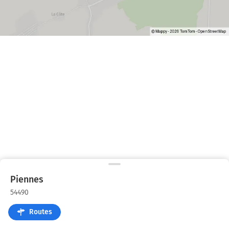
Piennes
54490
Routes