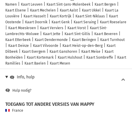
Namen
Kaart Leuven
Kaart Sint-Jans-Molenbeek
Kaart Bergen
Kaart Elsene
Kaart Mechelen
Kaart Aalst
Kaart Ukkel
Kaart La
Louvière
Kaart Hasselt
Kaart Kortrijk
Kaart Sint-Niklaas
Kaart
Oostende
Kaart Doornik
Kaart Genk
Kaart Seraing
Kaart Roeselare
Kaart Moeskroen
Kaart Verviers
Kaart Vorst
Kaart Sint-
Lambrechts-Woluwe
Kaart Jette
Kaart Sint-Gillis
Kaart Beveren
Kaart Etterbeek
Kaart Dendermonde
Kaart Beringen
Kaart Turnhout
Kaart Deinze
Kaart Vilvoorde
Kaart Heist-op-den-Berg
Kaart
Dilbeek
Kaart Evergem
Kaart Ganshoren
Kaart Meise
Kaart
Bonheiden
Kaart Kortemark
Kaart Hulshout
Kaart Sombreffe
Kaart
Ramillies
Kaart Baelen
Kaart Mesen
Info, hulp
Hulp nodig?
TOEGANG TOT ANDERE VERSIES VAN MAPPY
France
Belgique (Français)
België (Nederlands)
United Kingdom