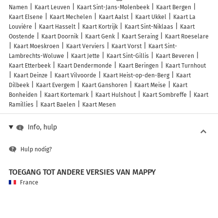
Namen
Kaart Leuven
Kaart Sint-Jans-Molenbeek
Kaart Bergen
Kaart Elsene
Kaart Mechelen
Kaart Aalst
Kaart Ukkel
Kaart La
Louvière
Kaart Hasselt
Kaart Kortrijk
Kaart Sint-Niklaas
Kaart
Oostende
Kaart Doornik
Kaart Genk
Kaart Seraing
Kaart Roeselare
Kaart Moeskroen
Kaart Verviers
Kaart Vorst
Kaart Sint-
Lambrechts-Woluwe
Kaart Jette
Kaart Sint-Gillis
Kaart Beveren
Kaart Etterbeek
Kaart Dendermonde
Kaart Beringen
Kaart Turnhout
Kaart Deinze
Kaart Vilvoorde
Kaart Heist-op-den-Berg
Kaart
Dilbeek
Kaart Evergem
Kaart Ganshoren
Kaart Meise
Kaart
Bonheiden
Kaart Kortemark
Kaart Hulshout
Kaart Sombreffe
Kaart
Ramillies
Kaart Baelen
Kaart Mesen
Info, hulp
Hulp nodig?
TOEGANG TOT ANDERE VERSIES VAN MAPPY
France
Belgique (Français)
België (Nederlands)
United Kingdom