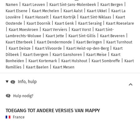
Namen
Kaart Leuven
Kaart Sint-Jans-Molenbeek
Kaart Bergen
Kaart Elsene
Kaart Mechelen
Kaart Aalst
Kaart Ukkel
Kaart La
Louvière
Kaart Hasselt
Kaart Kortrijk
Kaart Sint-Niklaas
Kaart
Oostende
Kaart Doornik
Kaart Genk
Kaart Seraing
Kaart Roeselare
Kaart Moeskroen
Kaart Verviers
Kaart Vorst
Kaart Sint-
Lambrechts-Woluwe
Kaart Jette
Kaart Sint-Gillis
Kaart Beveren
Kaart Etterbeek
Kaart Dendermonde
Kaart Beringen
Kaart Turnhout
Kaart Deinze
Kaart Vilvoorde
Kaart Heist-op-den-Berg
Kaart
Dilbeek
Kaart Evergem
Kaart Ganshoren
Kaart Meise
Kaart
Bonheiden
Kaart Kortemark
Kaart Hulshout
Kaart Sombreffe
Kaart
Ramillies
Kaart Baelen
Kaart Mesen
Info, hulp
Hulp nodig?
TOEGANG TOT ANDERE VERSIES VAN MAPPY
France
Belgique (Français)
België (Nederlands)
United Kingdom