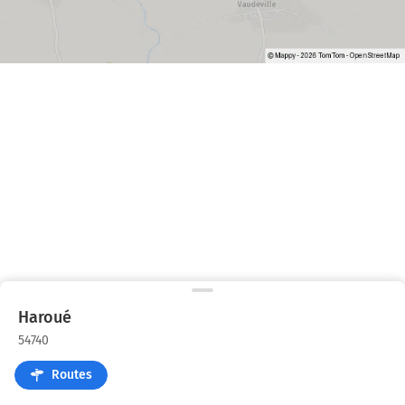
Haroué
54740
Routes