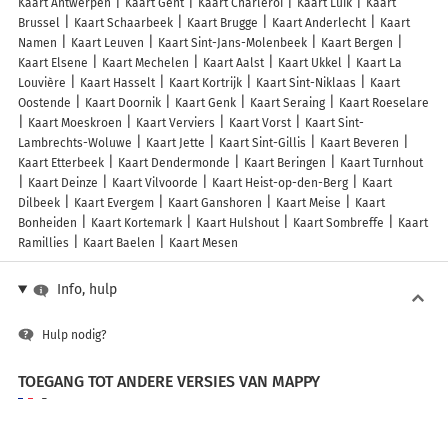
Kaart Antwerpen
Kaart Gent
Kaart Charleroi
Kaart Luik
Kaart
Brussel
Kaart Schaarbeek
Kaart Brugge
Kaart Anderlecht
Kaart
Namen
Kaart Leuven
Kaart Sint-Jans-Molenbeek
Kaart Bergen
Kaart Elsene
Kaart Mechelen
Kaart Aalst
Kaart Ukkel
Kaart La
Louvière
Kaart Hasselt
Kaart Kortrijk
Kaart Sint-Niklaas
Kaart
Oostende
Kaart Doornik
Kaart Genk
Kaart Seraing
Kaart Roeselare
Kaart Moeskroen
Kaart Verviers
Kaart Vorst
Kaart Sint-
Lambrechts-Woluwe
Kaart Jette
Kaart Sint-Gillis
Kaart Beveren
Kaart Etterbeek
Kaart Dendermonde
Kaart Beringen
Kaart Turnhout
Kaart Deinze
Kaart Vilvoorde
Kaart Heist-op-den-Berg
Kaart
Dilbeek
Kaart Evergem
Kaart Ganshoren
Kaart Meise
Kaart
Bonheiden
Kaart Kortemark
Kaart Hulshout
Kaart Sombreffe
Kaart
Ramillies
Kaart Baelen
Kaart Mesen
Info, hulp
Hulp nodig?
TOEGANG TOT ANDERE VERSIES VAN MAPPY
France
Belgique (Français)
België (Nederlands)