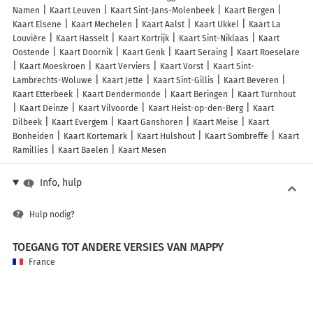
Namen
Kaart Leuven
Kaart Sint-Jans-Molenbeek
Kaart Bergen
Kaart Elsene
Kaart Mechelen
Kaart Aalst
Kaart Ukkel
Kaart La
Louvière
Kaart Hasselt
Kaart Kortrijk
Kaart Sint-Niklaas
Kaart
Oostende
Kaart Doornik
Kaart Genk
Kaart Seraing
Kaart Roeselare
Kaart Moeskroen
Kaart Verviers
Kaart Vorst
Kaart Sint-
Lambrechts-Woluwe
Kaart Jette
Kaart Sint-Gillis
Kaart Beveren
Kaart Etterbeek
Kaart Dendermonde
Kaart Beringen
Kaart Turnhout
Kaart Deinze
Kaart Vilvoorde
Kaart Heist-op-den-Berg
Kaart
Dilbeek
Kaart Evergem
Kaart Ganshoren
Kaart Meise
Kaart
Bonheiden
Kaart Kortemark
Kaart Hulshout
Kaart Sombreffe
Kaart
Ramillies
Kaart Baelen
Kaart Mesen
Info, hulp
Hulp nodig?
TOEGANG TOT ANDERE VERSIES VAN MAPPY
France
Belgique (Français)
België (Nederlands)
United Kingdom