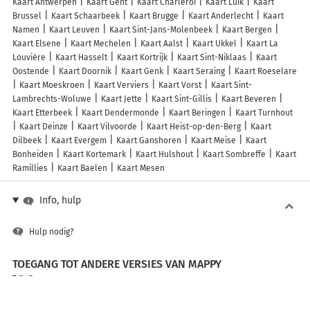
Kaart Antwerpen
Kaart Gent
Kaart Charleroi
Kaart Luik
Kaart
Brussel
Kaart Schaarbeek
Kaart Brugge
Kaart Anderlecht
Kaart
Namen
Kaart Leuven
Kaart Sint-Jans-Molenbeek
Kaart Bergen
Kaart Elsene
Kaart Mechelen
Kaart Aalst
Kaart Ukkel
Kaart La
Louvière
Kaart Hasselt
Kaart Kortrijk
Kaart Sint-Niklaas
Kaart
Oostende
Kaart Doornik
Kaart Genk
Kaart Seraing
Kaart Roeselare
Kaart Moeskroen
Kaart Verviers
Kaart Vorst
Kaart Sint-
Lambrechts-Woluwe
Kaart Jette
Kaart Sint-Gillis
Kaart Beveren
Kaart Etterbeek
Kaart Dendermonde
Kaart Beringen
Kaart Turnhout
Kaart Deinze
Kaart Vilvoorde
Kaart Heist-op-den-Berg
Kaart
Dilbeek
Kaart Evergem
Kaart Ganshoren
Kaart Meise
Kaart
Bonheiden
Kaart Kortemark
Kaart Hulshout
Kaart Sombreffe
Kaart
Ramillies
Kaart Baelen
Kaart Mesen
Info, hulp
Hulp nodig?
TOEGANG TOT ANDERE VERSIES VAN MAPPY
France
Belgique (Français)
België (Nederlands)