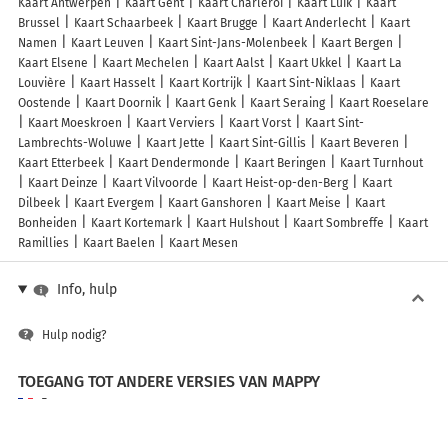
Kaart Antwerpen
Kaart Gent
Kaart Charleroi
Kaart Luik
Kaart
Brussel
Kaart Schaarbeek
Kaart Brugge
Kaart Anderlecht
Kaart
Namen
Kaart Leuven
Kaart Sint-Jans-Molenbeek
Kaart Bergen
Kaart Elsene
Kaart Mechelen
Kaart Aalst
Kaart Ukkel
Kaart La
Louvière
Kaart Hasselt
Kaart Kortrijk
Kaart Sint-Niklaas
Kaart
Oostende
Kaart Doornik
Kaart Genk
Kaart Seraing
Kaart Roeselare
Kaart Moeskroen
Kaart Verviers
Kaart Vorst
Kaart Sint-
Lambrechts-Woluwe
Kaart Jette
Kaart Sint-Gillis
Kaart Beveren
Kaart Etterbeek
Kaart Dendermonde
Kaart Beringen
Kaart Turnhout
Kaart Deinze
Kaart Vilvoorde
Kaart Heist-op-den-Berg
Kaart
Dilbeek
Kaart Evergem
Kaart Ganshoren
Kaart Meise
Kaart
Bonheiden
Kaart Kortemark
Kaart Hulshout
Kaart Sombreffe
Kaart
Ramillies
Kaart Baelen
Kaart Mesen
Info, hulp
Hulp nodig?
TOEGANG TOT ANDERE VERSIES VAN MAPPY
France
Belgique (Français)
België (Nederlands)