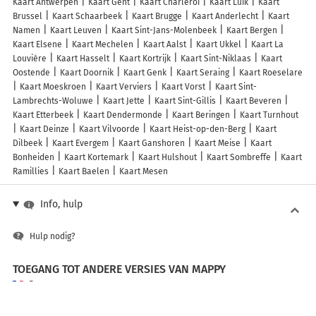
Kaart Antwerpen
Kaart Gent
Kaart Charleroi
Kaart Luik
Kaart
Brussel
Kaart Schaarbeek
Kaart Brugge
Kaart Anderlecht
Kaart
Namen
Kaart Leuven
Kaart Sint-Jans-Molenbeek
Kaart Bergen
Kaart Elsene
Kaart Mechelen
Kaart Aalst
Kaart Ukkel
Kaart La
Louvière
Kaart Hasselt
Kaart Kortrijk
Kaart Sint-Niklaas
Kaart
Oostende
Kaart Doornik
Kaart Genk
Kaart Seraing
Kaart Roeselare
Kaart Moeskroen
Kaart Verviers
Kaart Vorst
Kaart Sint-
Lambrechts-Woluwe
Kaart Jette
Kaart Sint-Gillis
Kaart Beveren
Kaart Etterbeek
Kaart Dendermonde
Kaart Beringen
Kaart Turnhout
Kaart Deinze
Kaart Vilvoorde
Kaart Heist-op-den-Berg
Kaart
Dilbeek
Kaart Evergem
Kaart Ganshoren
Kaart Meise
Kaart
Bonheiden
Kaart Kortemark
Kaart Hulshout
Kaart Sombreffe
Kaart
Ramillies
Kaart Baelen
Kaart Mesen
Info, hulp
Hulp nodig?
TOEGANG TOT ANDERE VERSIES VAN MAPPY
France
Belgique (Français)
België (Nederlands)