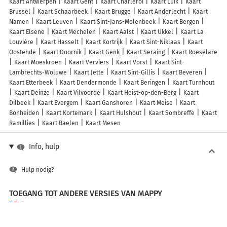
Kaart Antwerpen
Kaart Gent
Kaart Charleroi
Kaart Luik
Kaart
Brussel
Kaart Schaarbeek
Kaart Brugge
Kaart Anderlecht
Kaart
Namen
Kaart Leuven
Kaart Sint-Jans-Molenbeek
Kaart Bergen
Kaart Elsene
Kaart Mechelen
Kaart Aalst
Kaart Ukkel
Kaart La
Louvière
Kaart Hasselt
Kaart Kortrijk
Kaart Sint-Niklaas
Kaart
Oostende
Kaart Doornik
Kaart Genk
Kaart Seraing
Kaart Roeselare
Kaart Moeskroen
Kaart Verviers
Kaart Vorst
Kaart Sint-
Lambrechts-Woluwe
Kaart Jette
Kaart Sint-Gillis
Kaart Beveren
Kaart Etterbeek
Kaart Dendermonde
Kaart Beringen
Kaart Turnhout
Kaart Deinze
Kaart Vilvoorde
Kaart Heist-op-den-Berg
Kaart
Dilbeek
Kaart Evergem
Kaart Ganshoren
Kaart Meise
Kaart
Bonheiden
Kaart Kortemark
Kaart Hulshout
Kaart Sombreffe
Kaart
Ramillies
Kaart Baelen
Kaart Mesen
Info, hulp
Hulp nodig?
TOEGANG TOT ANDERE VERSIES VAN MAPPY
France
Belgique (Français)
België (Nederlands)