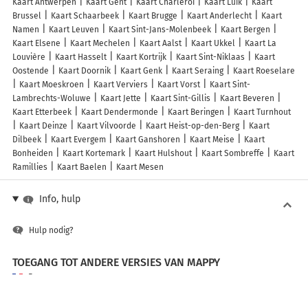
Kaart Antwerpen
Kaart Gent
Kaart Charleroi
Kaart Luik
Kaart
Brussel
Kaart Schaarbeek
Kaart Brugge
Kaart Anderlecht
Kaart
Namen
Kaart Leuven
Kaart Sint-Jans-Molenbeek
Kaart Bergen
Kaart Elsene
Kaart Mechelen
Kaart Aalst
Kaart Ukkel
Kaart La
Louvière
Kaart Hasselt
Kaart Kortrijk
Kaart Sint-Niklaas
Kaart
Oostende
Kaart Doornik
Kaart Genk
Kaart Seraing
Kaart Roeselare
Kaart Moeskroen
Kaart Verviers
Kaart Vorst
Kaart Sint-
Lambrechts-Woluwe
Kaart Jette
Kaart Sint-Gillis
Kaart Beveren
Kaart Etterbeek
Kaart Dendermonde
Kaart Beringen
Kaart Turnhout
Kaart Deinze
Kaart Vilvoorde
Kaart Heist-op-den-Berg
Kaart
Dilbeek
Kaart Evergem
Kaart Ganshoren
Kaart Meise
Kaart
Bonheiden
Kaart Kortemark
Kaart Hulshout
Kaart Sombreffe
Kaart
Ramillies
Kaart Baelen
Kaart Mesen
Info, hulp
Hulp nodig?
TOEGANG TOT ANDERE VERSIES VAN MAPPY
France
Belgique (Français)
België (Nederlands)