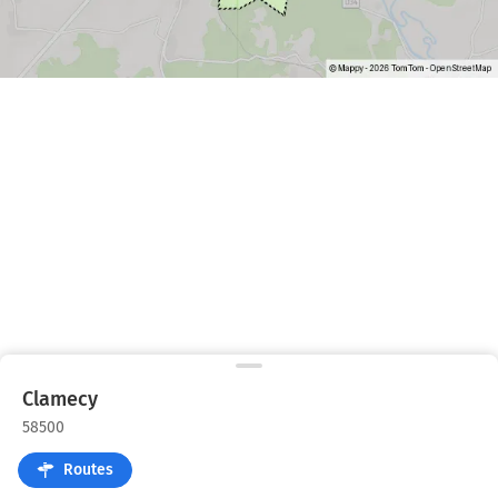
Clamecy
58500
Routes