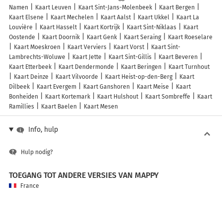
Namen
Kaart Leuven
Kaart Sint-Jans-Molenbeek
Kaart Bergen
Kaart Elsene
Kaart Mechelen
Kaart Aalst
Kaart Ukkel
Kaart La
Louvière
Kaart Hasselt
Kaart Kortrijk
Kaart Sint-Niklaas
Kaart
Oostende
Kaart Doornik
Kaart Genk
Kaart Seraing
Kaart Roeselare
Kaart Moeskroen
Kaart Verviers
Kaart Vorst
Kaart Sint-
Lambrechts-Woluwe
Kaart Jette
Kaart Sint-Gillis
Kaart Beveren
Kaart Etterbeek
Kaart Dendermonde
Kaart Beringen
Kaart Turnhout
Kaart Deinze
Kaart Vilvoorde
Kaart Heist-op-den-Berg
Kaart
Dilbeek
Kaart Evergem
Kaart Ganshoren
Kaart Meise
Kaart
Bonheiden
Kaart Kortemark
Kaart Hulshout
Kaart Sombreffe
Kaart
Ramillies
Kaart Baelen
Kaart Mesen
Info, hulp
Hulp nodig?
TOEGANG TOT ANDERE VERSIES VAN MAPPY
France
Belgique (Français)
België (Nederlands)
United Kingdom